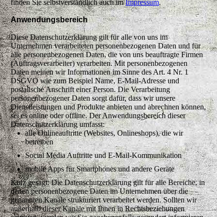
finden Sie selbstverständlich auch im
Impressum
.
Anwendungsbereich
Diese Datenschutzerklärung gilt für alle von uns im
Unternehmen verarbeiteten personenbezogenen Daten und für
alle personenbezogenen Daten, die von uns beauftragte Firmen
(Auftragsverarbeiter) verarbeiten. Mit personenbezogenen
Daten meinen wir Informationen im Sinne des Art. 4 Nr. 1
DSGVO wie zum Beispiel Name, E-Mail-Adresse und
postalische Anschrift einer Person. Die Verarbeitung
personenbezogener Daten sorgt dafür, dass wir unsere
Dienstleistungen und Produkte anbieten und abrechnen können,
sei es online oder offline. Der Anwendungsbereich dieser
Datenschutzerklärung umfasst:
alle Onlineauftritte (Websites, Onlineshops), die wir
betreiben
Social Media Auftritte und E-Mail-Kommunikation
mobile Apps für Smartphones und andere Geräte
Kurz gesagt: Die Datenschutzerklärung gilt für alle Bereiche, in
denen personenbezogene Daten im Unternehmen über die
genannten Kanäle strukturiert verarbeitet werden. Sollten wir
außerhalb dieser Kanäle mit Ihnen in Rechtsbeziehungen