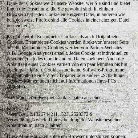
Dank der Cookies weiß unsere Website, wer Sie sind und bietet
Ihnen die Einstellung, die Sie gewohnt sind. In einigen
Browsern hat jedes Cookie eine eigene Datei, in anderen wie
beispielsweise Firefox sind alle Cookies in einer einzigen Datei
gespeichert.
Es gibt sowohl Erstanbieter Cookies als auch Drittanbieter-
Cookies. Erstanbieter-Cookies werden direkt von unserer Seite
erstellt, Drittanbieter-Cookies werden von Partner-Websites
(z.B. Google Analytics) erstellt. Jedes Cookie ist individuell zu
bewerten, da jedes Cookie andere Daten speichert. Auch die
Ablaufzeit eines Cookies variiert von ein paar Minuten bis hin
zu ein paar Jahren. Cookies sind keine Software-Programme
und enthalten keine Viren, Trojaner oder andere „Schädlinge“.
Cookies können auch nicht auf Informationen Ihres PCs
zugreifen.
So können zum Beispiel Cookie-Daten aussehen:
Name: _ga
Wert: GA1.2.1326744211.152312528372-9
Verwendungszweck: Unterscheidung der Websitebesucher
Ablaufdatum: nach 2 Jahren
Diese Mindestgrößen sollte ein Browser unterstützen können: