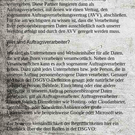
weitergeben. Diese Partner fungieren dann als
Auftragsverarbeiter, mit denen wir einen Vertrag, den
sogenannten Auftragsverarbeitungsvertrag (AVV), abschließen.
Für Sie am wichtigsten zu wissen ist, dass die Verarbeitung
Ihrer personenbezogenen Daten ausschließlich nach unserer
Weisung erfolgt und durch den AVV geregelt werden muss.
Wer sind Auftragsverarbeiter?
Wir sind als Unternehmen und Websiteinhaber für alle Daten,
die wir von Ihnen verarbeiten verantwortlich. Neben den
Verantwortlichen kann es auch sogenannte Auftragsverarbeiter
geben. Dazu zählt jedes Unternehmen bzw. jede Person, die in
unserem Auftrag personenbezogene Daten verarbeitet. Genauer
und nach der DSGVO-Definition gesagt: jede natürliche oder
juristische Person, Behörde, Einrichtung oder eine andere
Stelle, die in unserem Auftrag personenbezogene Daten
verarbeitet, gilt als Auftragsverarbeiter. Auftragsverarbeiter
können folglich Dienstleister wie Hosting- oder Cloudanbieter,
Bezahlungs- oder Newsletter-Anbieter oder große
Unternehmen wie beispielsweise Google oder Microsoft sein.
Zur besseren Verständlichkeit der Begrifflichkeiten hier ein
Überblick über die drei Rollen in der DSGVO: