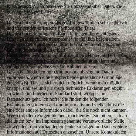
Kurz gesagt: Wir informieren Sie umfassend über Daten, die
wir über Sie verarbeiten.
Datenschutzerklärungen klingen für gewöhnlich sehr technisch
und verwenden juristische Fachbegriffe. Diese
Datenschutzerklärung soll Ihnen hingegen die wichtigsten
Dinge so einfach und transparent wie möglich beschreiben.
Soweit es der Transparenz förderlich ist, werden technische
Begriffe leserfreundlich erklärt,
Links zu weiterführenden Informationen geboten und Grafiken
zum Einsatz gebracht. Wir informieren damit in klarer und
einfacher Sprache, dass wir im Rahmen unserer
Geschäftstätigkeiten nur dann personenbezogene Daten
verarbeiten, wenn eine entsprechende gesetzliche Grundlage
gegeben ist. Das ist sicher nicht möglich, wenn man möglichst
knappe, unklare und juristisch-technische Erklärungen abgibt,
so wie sie im Internet oft Standard sind, wenn es um
Datenschutz geht. Ich hoffe, Sie finden die folgenden
Erläuterungen interessant und informativ und vielleicht ist die
eine oder andere Information dabei, die Sie noch nicht kannten.
Wenn trotzdem Fragen bleiben, möchten wir Sie bitten, sich an
die unten bzw. im Impressum genannte verantwortliche Stelle
zu wenden, den vorhandenen Links zu folgen und sich weitere
Informationen auf Drittseiten anzusehen. Unsere Kontaktdaten