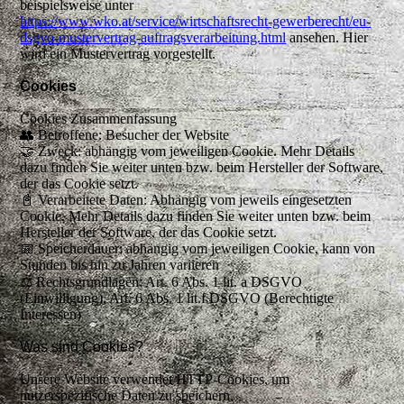
beispielsweise unter
https://www.wko.at/service/wirtschaftsrecht-gewerberecht/eu-
dsgvo-mustervertrag-auftragsverarbeitung.html
ansehen. Hier
wird ein Mustervertrag vorgestellt.
Cookies
Cookies Zusammenfassung
👥 Betroffene: Besucher der Website
🤝 Zweck: abhängig vom jeweiligen Cookie. Mehr Details
dazu finden Sie weiter unten bzw. beim Hersteller der Software,
der das Cookie setzt.
📓 Verarbeitete Daten: Abhängig vom jeweils eingesetzten
Cookie. Mehr Details dazu finden Sie weiter unten bzw. beim
Hersteller der Software, der das Cookie setzt.
📅 Speicherdauer: abhängig vom jeweiligen Cookie, kann von
Stunden bis hin zu Jahren variieren
⚖️ Rechtsgrundlagen: Art. 6 Abs. 1 lit. a DSGVO
(Einwilligung), Art. 6 Abs. 1 lit.f DSGVO (Berechtigte
Interessen)
Was sind Cookies?
Unsere Website verwendet HTTP-Cookies, um
nutzerspezifische Daten zu speichern.