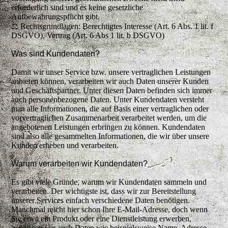
erforderlich sind und es keine gesetzliche
Aufbewahrungspflicht gibt.
⚖️ Rechtsgrundlagen: Berechtigtes Interesse (Art. 6 Abs. 1 lit. f
DSGVO), Vertrag (Art. 6 Abs 1 lit. b DSGVO)
Was sind Kundendaten?
Damit wir unser Service bzw. unsere vertraglichen Leistungen
anbieten können, verarbeiten wir auch Daten unserer Kunden
und Geschäftspartner. Unter diesen Daten befinden sich immer
auch personenbezogene Daten. Unter Kundendaten versteht
man alle Informationen, die auf Basis einer vertraglichen oder
vorvertraglichen Zusammenarbeit verarbeitet werden, um die
angebotenen Leistungen erbringen zu können. Kundendaten
sind also alle gesammelten Informationen, die wir über unsere
Kunden erheben und verarbeiten.
Warum verarbeiten wir Kundendaten?
Es gibt viele Gründe, warum wir Kundendaten sammeln und
verarbeiten. Der wichtigste ist, dass wir zur Bereitstellung
unserer Services einfach verschiedene Daten benötigen.
Manchmal reicht hier schon Ihre E-Mail-Adresse, doch wenn
Sie etwa ein Produkt oder eine Dienstleistung erwerben,
benötigen wir auch Daten wie beispielsweise Name, Adresse,