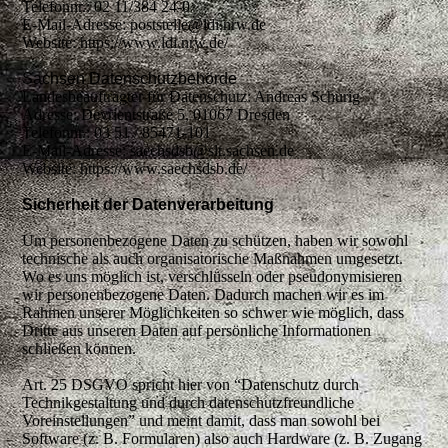
Telefonnr.: 02 11/384 24-0
E-Mail-Adresse: poststelle@ldi.nrw.de
Website: https://www.ldi.nrw.de/
Sachsen Datenschutzbehörde
Landesbeauftragter für Datenschutz: Andreas Schurig
Adresse: Devrientstraße 5, 01067 Dresden
Telefonnr.: 03 51 / 85471-101
E-Mail-Adresse: saechsdsb@slt.sachsen.de
Website: https://www.saechsdsb.de/
Sicherheit der Datenverarbeitung
Um personenbezogene Daten zu schützen, haben wir sowohl
technische als auch organisatorische Maßnahmen umgesetzt.
Wo es uns möglich ist, verschlüsseln oder pseudonymisieren
wir personenbezogene Daten. Dadurch machen wir es im
Rahmen unserer Möglichkeiten so schwer wie möglich, dass
Dritte aus unseren Daten auf persönliche Informationen
schließen können.
Art. 25 DSGVO spricht hier von “Datenschutz durch
Technikgestaltung und durch datenschutzfreundliche
Voreinstellungen” und meint damit, dass man sowohl bei
Software (z. B. Formularen) also auch Hardware (z. B. Zugang