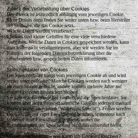
Zweck der Verarbeitung über Cookies
Der Zweck ist letztendlich abhängig vom jeweiligen Cookie.
Mehr Details dazu finden Sie weiter unten bzw. beim Hersteller
der Software, die das Cookie setzt.
Welche Daten werden verarbeitet?
Cookies sind kleine Gehilfen für eine viele verschiedene
Aufgaben. Welche Daten in Cookies gespeichert werden, kann
man leider nicht verallgemeinern, aber wir werden Sie im
Rahmen der folgenden Datenschutzerklärung über die
verarbeiteten bzw. gespeicherten Daten informieren.
Speicherdauer von Cookies
Die Speicherdauer hängt vom jeweiligen Cookie ab und wird
weiter unter präzisiert. Manche Cookies werden nach weniger
als einer Stunde gelöscht, andere können mehrere Jahre auf
einem Computer gespeichert bleiben.
Sie haben außerdem selbst Einfluss auf die Speicherdauer. Sie
können über ihren Browser sämtliche Cookies jederzeit manuell
löschen (siehe auch unten “Widerspruchsrecht”). Ferner werden
Cookies, die auf einer Einwilligung beruhen, spätestens nach
Widerruf Ihrer Einwilligung gelöscht, wobei die
Rechtmäßigkeit der Speicherung bis dahin unberührt bleibt.
Widerspruchsrecht – wie kann ich Cookies löschen?