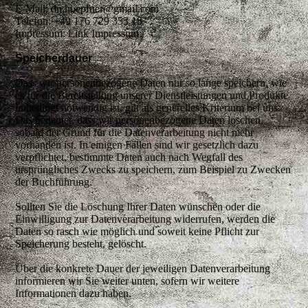
E-Mail: dn.hoepfner@gmail.com
Telefon: +49 176 729 353 18
Impressum: Link Impressum
Speicherdauer
Dass wir personenbezogene Daten nur so lange speichern, wie
es für die Bereitstellung unserer Dienstleistungen und Produkte
unbedingt notwendig ist, gilt als generelles Kriterium bei uns.
Das bedeutet, dass wir personenbezogene Daten löschen,
sobald der Grund für die Datenverarbeitung nicht mehr
vorhanden ist. In einigen Fällen sind wir gesetzlich dazu
verpflichtet, bestimmte Daten auch nach Wegfall des
ursprüngliches Zwecks zu speichern, zum Beispiel zu Zwecken
der Buchführung.
Sollten Sie die Löschung Ihrer Daten wünschen oder die
Einwilligung zur Datenverarbeitung widerrufen, werden die
Daten so rasch wie möglich und soweit keine Pflicht zur
Speicherung besteht, gelöscht.
Über die konkrete Dauer der jeweiligen Datenverarbeitung
informieren wir Sie weiter unten, sofern wir weitere
Informationen dazu haben.