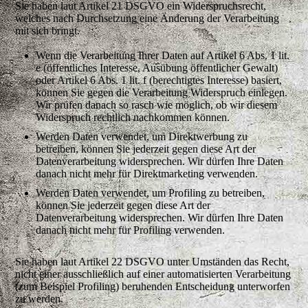
Sie haben laut Artikel 21 DSGVO ein Widerspruchsrecht,
welches nach Durchsetzung eine Änderung der Verarbeitung
mit sich bringt.
Wenn die Verarbeitung Ihrer Daten auf Artikel 6 Abs. 1 lit.
e (öffentliches Interesse, Ausübung öffentlicher Gewalt)
oder Artikel 6 Abs. 1 lit. f (berechtigtes Interesse) basiert,
können Sie gegen die Verarbeitung Widerspruch einlegen.
Wir prüfen danach so rasch wie möglich, ob wir diesem
Widerspruch rechtlich nachkommen können.
Werden Daten verwendet, um Direktwerbung zu
betreiben, können Sie jederzeit gegen diese Art der
Datenverarbeitung widersprechen. Wir dürfen Ihre Daten
danach nicht mehr für Direktmarketing verwenden.
Werden Daten verwendet, um Profiling zu betreiben,
können Sie jederzeit gegen diese Art der
Datenverarbeitung widersprechen. Wir dürfen Ihre Daten
danach nicht mehr für Profiling verwenden.
Sie haben laut Artikel 22 DSGVO unter Umständen das Recht,
nicht einer ausschließlich auf einer automatisierten Verarbeitung
(zum Beispiel Profiling) beruhenden Entscheidung unterworfen
zu werden.