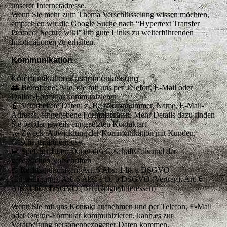
unserer Internetadresse.
Wenn Sie mehr zum Thema Verschlüsselung wissen möchten,
empfehlen wir die Google Suche nach “Hypertext Transfer
Protocol Secure wiki” um gute Links zu weiterführenden
Informationen zu erhalten.
Kommunikation
Kommunikation Zusammenfassung
👥 Betroffene: Alle, die mit uns per Telefon, E-Mail oder
Online-Formular kommunizieren
📓 Verarbeitete Daten: z. B. Telefonnummer, Name, E-Mail-
Adresse, eingegebene Formulardaten. Mehr Details dazu finden
Sie bei der jeweils eingesetzten Kontaktart
🤝 Zweck: Abwicklung der Kommunikation mit Kunden,
Geschäftspartnern usw.
📅 Speicherdauer: Dauer des Geschäftsfalls und der
gesetzlichen Vorschriften
⚖️ Rechtsgrundlagen: Art. 6 Abs. 1 lit. a DSGVO
(Einwilligung), Art. 6 Abs. 1 lit. b DSGVO (Vertrag), Art. 6
Abs. 1 lit. f DSGVO (Berechtigte Interessen)
Wenn Sie mit uns Kontakt aufnehmen und per Telefon, E-Mail
oder Online-Formular kommunizieren, kann es zur
Verarbeitung personenbezogener Daten kommen.