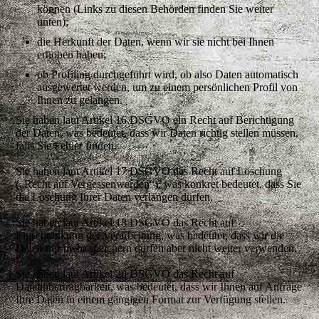
können (Links zu diesen Behörden finden Sie weiter
unten);
die Herkunft der Daten, wenn wir sie nicht bei Ihnen
erhoben haben;
ob Profiling durchgeführt wird, ob also Daten automatisch
ausgewertet werden, um zu einem persönlichen Profil von
Ihnen zu gelangen.
Sie haben laut Artikel 16 DSGVO ein Recht auf Berichtigung
der Daten, was bedeutet, dass wir Daten richtig stellen müssen,
falls Sie Fehler finden.
Sie haben laut Artikel 17 DSGVO das Recht auf Löschung
(„Recht auf Vergessenwerden“), was konkret bedeutet, dass Sie
die Löschung Ihrer Daten verlangen dürfen.
Sie haben laut Artikel 18 DSGVO das Recht auf
Einschränkung der Verarbeitung, was bedeutet, dass wir die
Daten nur mehr speichern dürfen aber nicht weiter verwenden.
Sie haben laut Artikel 20 DSGVO das Recht auf
Datenübertragbarkeit, was bedeutet, dass wir Ihnen auf Anfrage
Ihre Daten in einem gängigen Format zur Verfügung stellen.