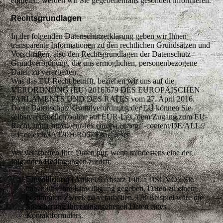
eintreten, werden wir Sie gegebenenfalls gesondert informieren.
Rechtsgrundlagen
In der folgenden Datenschutzerklärung geben wir Ihnen
transparente Informationen zu den rechtlichen Grundsätzen und
Vorschriften, also den Rechtsgrundlagen der Datenschutz-
Grundverordnung, die uns ermöglichen, personenbezogene
Daten zu verarbeiten.
Was das EU-Recht betrifft, beziehen wir uns auf die
VERORDNUNG (EU) 2016/679 DES EUROPÄISCHEN
PARLAMENTS UND DES RATES vom 27. April 2016.
Diese Datenschutz-Grundverordnung der EU können Sie
selbstverständlich online auf EUR-Lex, dem Zugang zum EU-
Recht, unter https://eur-lex.europa.eu/legal-content/DE/ALL/?
uri=celex%3A32016R0679 nachlesen.
Wir verarbeiten Ihre Daten nur, wenn mindestens eine der
folgenden Bedingungen zutrifft:
Einwilligung
(Artikel 6 Absatz 1 lit. a DSGVO): Sie
haben uns Ihre Einwilligung gegeben, Daten zu einem
bestimmten Zweck zu verarbeiten. Ein Beispiel wäre die
Speicherung Ihrer eingegebenen Daten eines
Kontaktformulars.