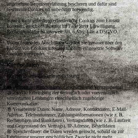
angenehme Benutzererfahrung bescheren und dafür sind
bestimmte Cookies oft unbedingt notwendig.
Soweit nicht unbedingt erforderliche Cookies zum Einsatz
kommen, geschieht dies nur im Falle Ihrer Einwilligung.
Rechtsgrundlage ist insoweit Art. 6 Abs. 1 lit. a DSGVO.
In den folgenden Abschnitten werden Sie genauer über den
Einsatz von Cookies informiert, sofern eingesetzte Software
Cookies verwendet.
Kundendaten
Kundendaten Zusammenfassung
👥 Betroffene: Kunden bzw. Geschäfts- und Vertragspartner
🤝 Zweck: Erbringung der vertraglich oder vorvertraglich
vereinbarten Leistungen einschließlich zugehörige
Kommunikation
📓 Verarbeitete Daten: Name, Adresse, Kontaktdaten, E-Mail-
Adresse, Telefonnummer, Zahlungsinformationen (wie z. B.
Rechnungen und Bankdaten), Vertragsdaten (wie z. B. Laufzeit
und Gegenstand des Vertrags), IP-Adresse, Bestelldaten
📅 Speicherdauer: die Daten werden gelöscht, sobald sie zur
Erbringung unserer geschäftlichen Zwecke nicht mehr