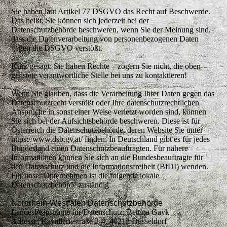
Sie haben laut Artikel 77 DSGVO das Recht auf Beschwerde.
Das heißt, Sie können sich jederzeit bei der
Datenschutzbehörde beschweren, wenn Sie der Meinung sind,
dass die Datenverarbeitung von personenbezogenen Daten
gegen die DSGVO verstößt.
Kurz gesagt: Sie haben Rechte – zögern Sie nicht, die oben
gelistete verantwortliche Stelle bei uns zu kontaktieren!
Wenn Sie glauben, dass die Verarbeitung Ihrer Daten gegen das
Datenschutzrecht verstößt oder Ihre datenschutzrechtlichen
Ansprüche in sonst einer Weise verletzt worden sind, können
Sie sich bei der Aufsichtsbehörde beschweren. Diese ist für
Österreich die Datenschutzbehörde, deren Website Sie unter
https://www.dsb.gv.at/ finden. In Deutschland gibt es für jedes
Bundesland einen Datenschutzbeauftragten. Für nähere
Informationen können Sie sich an die Bundesbeauftragte für
den Datenschutz und die Informationsfreiheit (BfDI) wenden.
Für unser Unternehmen ist die folgende lokale
Datenschutzbehörde zuständig:
Nordrhein-Westfalen Datenschutzbehörde
Landesbeauftragte für Datenschutz: Bettina Gayk
Adresse: Kavalleriestraße 2-4, 40213 Düsseldorf