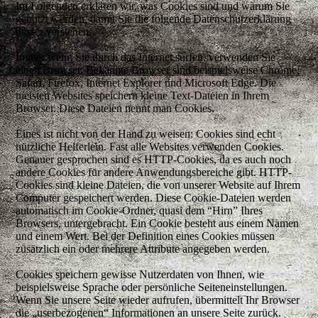
Im Folgenden erklären wir, was Cookies sind und warum Sie
genutzt werden, damit Sie die folgende Datenschutzerklärung
besser verstehen.
Immer wenn Sie durch das Internet surfen, verwenden Sie
einen Browser. Bekannte Browser sind beispielsweise Chrome,
Safari, Firefox, Internet Explorer und Microsoft Edge. Die
meisten Websites speichern kleine Text-Dateien in Ihrem
Browser. Diese Dateien nennt man Cookies.
Eines ist nicht von der Hand zu weisen: Cookies sind echt
nützliche Helferlein. Fast alle Websites verwenden Cookies.
Genauer gesprochen sind es HTTP-Cookies, da es auch noch
andere Cookies für andere Anwendungsbereiche gibt. HTTP-
Cookies sind kleine Dateien, die von unserer Website auf Ihrem
Computer gespeichert werden. Diese Cookie-Dateien werden
automatisch im Cookie-Ordner, quasi dem “Hirn” Ihres
Browsers, untergebracht. Ein Cookie besteht aus einem Namen
und einem Wert. Bei der Definition eines Cookies müssen
zusätzlich ein oder mehrere Attribute angegeben werden.
Cookies speichern gewisse Nutzerdaten von Ihnen, wie
beispielsweise Sprache oder persönliche Seiteneinstellungen.
Wenn Sie unsere Seite wieder aufrufen, übermittelt Ihr Browser
die „userbezogenen“ Informationen an unsere Seite zurück.