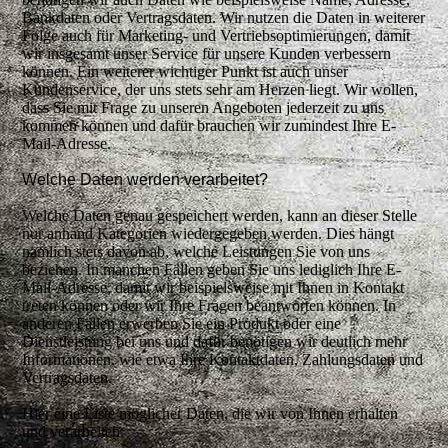
Bankdaten oder Vertragsdaten. Wir nutzen die Daten in weiterer
Folge auch für Marketing- und Vertriebsoptimierungen, damit
wir insgesamt unser Service für unsere Kunden verbessern
können. Ein weiterer wichtiger Punkt ist auch unser
Kundenservice, der uns stets sehr am Herzen liegt. Wir wollen,
dass Sie mit Frage zu unseren Angeboten jederzeit zu uns
kommen können und dafür brauchen wir zumindest Ihre E-
Mail-Adresse.
Welche Daten werden verarbeitet?
Welche Daten genau gespeichert werden, kann an dieser Stelle
nur anhand Kategorien wiedergegeben werden. Dies hängt
nämlich stets davon ab, welche Leistungen Sie von uns
beziehen. In manchen Fällen geben Sie uns lediglich Ihre E-
Mail-Adresse, damit wir beispielsweise mit Ihnen in Kontakt
treten können oder wir Ihre Fragen beantworten können. In
anderen Fällen erwerben Sie ein Produkt oder eine
Dienstleistung bei uns und dafür benötigen wir deutlich mehr
Informationen, wie etwa Ihre Kontaktdaten, Zahlungsdaten und
Vertragsdaten.
Hier eine Liste möglicher Daten, die wir von Ihnen erhalten
und verarbeiten: