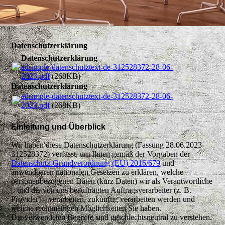
Datenschutzerklärung
Datenschutzerklärung
adsimple-datenschutztext-de-312528372-28-06-
2023.pdf
(268KB)
Datenschutzerklärung
adsimple-datenschutztext-de-312528372-28-06-
2023.pdf
(268KB)
Einleitung und Überblick
Wir haben diese Datenschutzerklärung (Fassung 28.06.2023-
312528372) verfasst, um Ihnen gemäß der Vorgaben der
Datenschutz-Grundverordnung (EU) 2016/679
und
anwendbaren nationalen Gesetzen zu erklären, welche
personenbezogenen Daten (kurz Daten) wir als Verantwortliche
– und die von uns beauftragten Auftragsverarbeiter (z. B.
Provider) – verarbeiten, zukünftig verarbeiten werden und
welche rechtmäßigen Möglichkeiten Sie haben.
Die verwendeten Begriffe sind geschlechtsneutral zu verstehen.