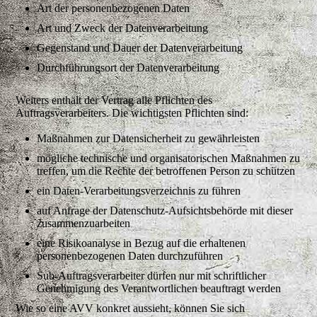
Art der personenbezogenen Daten
Art und Zweck der Datenverarbeitung
Gegenstand und Dauer der Datenverarbeitung
Durchführungsort der Datenverarbeitung
Weiters enthält der Vertrag alle Pflichten des
Auftragsverarbeiters. Die wichtigsten Pflichten sind:
Maßnahmen zur Datensicherheit zu gewährleisten
mögliche technische und organisatorischen Maßnahmen zu
treffen, um die Rechte der betroffenen Person zu schützen
ein Daten-Verarbeitungsverzeichnis zu führen
auf Anfrage der Datenschutz-Aufsichtsbehörde mit dieser
zusammenzuarbeiten
eine Risikoanalyse in Bezug auf die erhaltenen
personenbezogenen Daten durchzuführen
Sub-Auftragsverarbeiter dürfen nur mit schriftlicher
Genehmigung des Verantwortlichen beauftragt werden
Wie so eine AVV konkret aussieht, können Sie sich