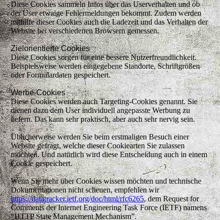
Diese Cookies sammeln Infos über das Userverhalten und ob
der User etwaige Fehlermeldungen bekommt. Zudem werden
mithilfe dieser Cookies auch die Ladezeit und das Verhalten der
Website bei verschiedenen Browsern gemessen.
Zielorientierte Cookies
Diese Cookies sorgen für eine bessere Nutzerfreundlichkeit.
Beispielsweise werden eingegebene Standorte, Schriftgrößen
oder Formulardaten gespeichert.
Werbe-Cookies
Diese Cookies werden auch Targeting-Cookies genannt. Sie
dienen dazu dem User individuell angepasste Werbung zu
liefern. Das kann sehr praktisch, aber auch sehr nervig sein.
Üblicherweise werden Sie beim erstmaligen Besuch einer
Website gefragt, welche dieser Cookiearten Sie zulassen
möchten. Und natürlich wird diese Entscheidung auch in einem
Cookie gespeichert.
Wenn Sie mehr über Cookies wissen möchten und technische
Dokumentationen nicht scheuen, empfehlen wir
https://datatracker.ietf.org/doc/html/rfc6265
, dem Request for
Comments der Internet Engineering Task Force (IETF) namens
“HTTP State Management Mechanism”.