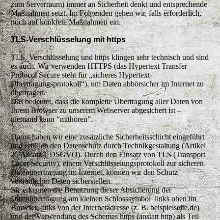
zum Serverraum) immer an Sicherheit denkt und entsprechende
Maßnahmen setzt. Im Folgenden gehen wir, falls erforderlich,
noch auf konkrete Maßnahmen ein.
TLS-Verschlüsselung mit https
TLS, Verschlüsselung und https klingen sehr technisch und sind
es auch. Wir verwenden HTTPS (das Hypertext Transfer
Protocol Secure steht für „sicheres Hypertext-
Übertragungsprotokoll“), um Daten abhörsicher im Internet zu
übertragen.
Das bedeutet, dass die komplette Übertragung aller Daten von
Ihrem Browser zu unserem Webserver abgesichert ist –
niemand kann “mithören”.
Damit haben wir eine zusätzliche Sicherheitsschicht eingeführt
und erfüllen den Datenschutz durch Technikgestaltung (Artikel
25 Absatz 1 DSGVO). Durch den Einsatz von TLS (Transport
Layer Security), einem Verschlüsselungsprotokoll zur sicheren
Datenübertragung im Internet, können wir den Schutz
vertraulicher Daten sicherstellen.
Sie erkennen die Benutzung dieser Absicherung der
Datenübertragung am kleinen Schlosssymbol links oben im
Browser, links von der Internetadresse (z. B. beispielseite.de)
und der Verwendung des Schemas https (anstatt http) als Teil