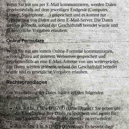
Wenn Sie mit uns per E-Mail kommunizieren, werden Daten
gegebenenfalls auf dem jeweiligen Endgerät (Computer,
Laptop, Smartphone,…) gespeichert und es kommt zur
Speicherung von Daten auf dem E-Mail-Server. Die Daten
werden gelöscht, sobald der Geschäftsfall beendet wurde und
es gesetzliche Vorgaben erlauben.
Online Formulare
Wenn Sie mit uns mittels Online-Formular kommunizieren,
werden Daten auf unserem Webserver gespeichert und
gegebenenfalls an eine E-Mail-Adresse von uns weitergeleitet.
Die Daten werden gelöscht, sobald der Geschäftsfall beendet
wurde und es gesetzliche Vorgaben erlauben.
Rechtsgrundlagen
Die Verarbeitung der Daten basiert auf den folgenden
Rechtsgrundlagen:
Art. 6 Abs. 1 lit. a DSGVO (Einwilligung): Sie geben uns
die Einwilligung Ihre Daten zu speichern und weiter für
den Geschäftsfall betreffende Zwecke zu verwenden;
Art. 6 Abs. 1 lit. b DSGVO (Vertrag): Es besteht die