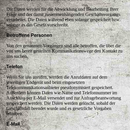
Die Daten werden für die Abwicklung und Bearbeitung Ihrer
Frage und des damit zusammenhängenden Geschäftsvorgangs
verarbeitet. Die Daten während eben solange gespeichert bzw.
solange es das Gesetz vorschreibt.
Betroffene Personen
Von den genannten Vorgängen sind alle betroffen, die über die
von uns bereit gestellten Kommunikationswege den Kontakt zu
uns suchen.
Telefon
Wenn Sie uns anrufen, werden die Anrufdaten auf dem
jeweiligen Endgerät und beim eingesetzten
Telekommunikationsanbieter pseudonymisiert gespeichert.
Außerdem können Daten wie Name und Telefonnummer im
Anschluss per E-Mail versendet und zur Anfragebeantwortung
gespeichert werden. Die Daten werden gelöscht, sobald der
Geschäftsfall beendet wurde und es gesetzliche Vorgaben
erlauben.
E-Mail