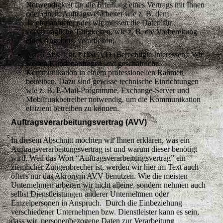
Notwendigkeit für die Erfüllung eines Vertrags mit Ihnen
oder einem Auftragsverarbeiter wie z. B. dem
Telefonanbieter oder wir müssen die Daten für
vorvertragliche Tätigkeiten, wie z. B. die Vorbereitung
eines Angebots, verarbeiten;
Art. 6 Abs. 1 lit. f DSGVO (Berechtigte Interessen): Wir
wollen Kundenanfragen und geschäftliche
Kommunikation in einem professionellen Rahmen
betreiben. Dazu sind gewisse technische Einrichtungen
wie z. B. E-Mail-Programme, Exchange-Server und
Mobilfunkbetreiber notwendig, um die Kommunikation
effizient betreiben zu können.
Auftragsverarbeitungsvertrag (AVV)
In diesem Abschnitt möchten wir Ihnen erklären, was ein
Auftragsverarbeitungsvertrag ist und warum dieser benötigt
wird. Weil das Wort “Auftragsverarbeitungsvertrag” ein
ziemlicher Zungenbrecher ist, werden wir hier im Text auch
öfters nur das Akronym AVV benutzen. Wie die meisten
Unternehmen arbeiten wir nicht alleine, sondern nehmen auch
selbst Dienstleistungen anderer Unternehmen oder
Einzelpersonen in Anspruch. Durch die Einbeziehung
verschiedener Unternehmen bzw. Dienstleister kann es sein,
dass wir personenbezogene Daten zur Verarbeitung