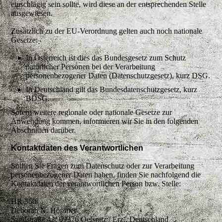
einschlägig sein sollte, wird diese an der entsprechenden Stelle
ausgewiesen.
Zusätzlich zu der EU-Verordnung gelten auch noch nationale
Gesetze:
In Österreich ist dies das Bundesgesetz zum Schutz
natürlicher Personen bei der Verarbeitung
personenbezogener Daten (Datenschutzgesetz), kurz DSG.
In Deutschland gilt das Bundesdatenschutzgesetz, kurz
BDSG.
Sofern weitere regionale oder nationale Gesetze zur
Anwendung kommen, informieren wir Sie in den folgenden
Abschnitten darüber.
Kontaktdaten des Verantwortlichen
Sollten Sie Fragen zum Datenschutz oder zur Verarbeitung
personenbezogener Daten haben, finden Sie nachfolgend die
Kontaktdaten der verantwortlichen Person bzw. Stelle:
HR 360
Deborah N. Höpfner
Sandstraße 42, 09376 Oelsnitz / Erz., Deutschland