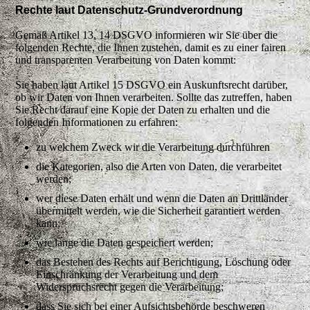
Rechte laut Datenschutz-Grundverordnung
Gemäß Artikel 13, 14 DSGVO informieren wir Sie über die
folgenden Rechte, die Ihnen zustehen, damit es zu einer fairen
und transparenten Verarbeitung von Daten kommt:
Sie haben laut Artikel 15 DSGVO ein Auskunftsrecht darüber,
ob wir Daten von Ihnen verarbeiten. Sollte das zutreffen, haben
Sie Recht darauf eine Kopie der Daten zu erhalten und die
folgenden Informationen zu erfahren:
zu welchem Zweck wir die Verarbeitung durchführen
die Kategorien, also die Arten von Daten, die verarbeitet
werden;
wer diese Daten erhält und wenn die Daten an Drittländer
übermittelt werden, wie die Sicherheit garantiert werden
kann;
wie lange die Daten gespeichert werden;
das Bestehen des Rechts auf Berichtigung, Löschung oder
Einschränkung der Verarbeitung und dem
Widerspruchsrecht gegen die Verarbeitung;
dass Sie sich bei einer Aufsichtsbehörde beschweren