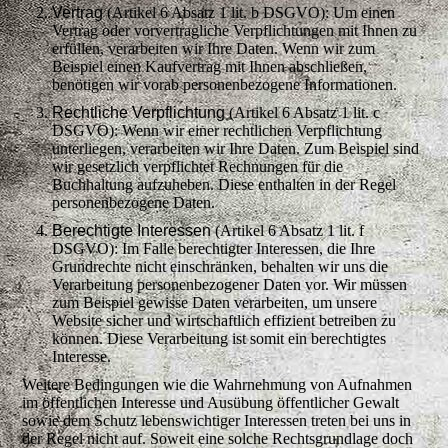
Vertrag
(Artikel 6 Absatz 1 lit. b DSGVO): Um einen
Vertrag oder vorvertragliche Verpflichtungen mit Ihnen zu
erfüllen, verarbeiten wir Ihre Daten. Wenn wir zum
Beispiel einen Kaufvertrag mit Ihnen abschließen,
benötigen wir vorab personenbezogene Informationen.
Rechtliche Verpflichtung
(Artikel 6 Absatz 1 lit. c
DSGVO): Wenn wir einer rechtlichen Verpflichtung
unterliegen, verarbeiten wir Ihre Daten. Zum Beispiel sind
wir gesetzlich verpflichtet Rechnungen für die
Buchhaltung aufzuheben. Diese enthalten in der Regel
personenbezogene Daten.
Berechtigte Interessen
(Artikel 6 Absatz 1 lit. f
DSGVO): Im Falle berechtigter Interessen, die Ihre
Grundrechte nicht einschränken, behalten wir uns die
Verarbeitung personenbezogener Daten vor. Wir müssen
zum Beispiel gewisse Daten verarbeiten, um unsere
Website sicher und wirtschaftlich effizient betreiben zu
können. Diese Verarbeitung ist somit ein berechtigtes
Interesse.
Weitere Bedingungen wie die Wahrnehmung von Aufnahmen
im öffentlichen Interesse und Ausübung öffentlicher Gewalt
sowie dem Schutz lebenswichtiger Interessen treten bei uns in
der Regel nicht auf. Soweit eine solche Rechtsgrundlage doch