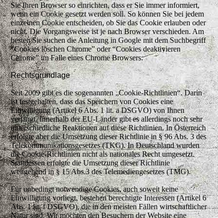
Sie Ihren Browser so einrichten, dass er Sie immer informiert,
wenn ein Cookie gesetzt werden soll. So können Sie bei jedem
einzelnen Cookie entscheiden, ob Sie das Cookie erlauben oder
nicht. Die Vorgangsweise ist je nach Browser verschieden. Am
besten Sie suchen die Anleitung in Google mit dem Suchbegriff
“Cookies löschen Chrome” oder “Cookies deaktivieren
Chrome” im Falle eines Chrome Browsers.
Rechtsgrundlage
Seit 2009 gibt es die sogenannten „Cookie-Richtlinien“. Darin
ist festgehalten, dass das Speichern von Cookies eine
Einwilligung (Artikel 6 Abs. 1 lit. a DSGVO) von Ihnen
verlangt. Innerhalb der EU-Länder gibt es allerdings noch sehr
unterschiedliche Reaktionen auf diese Richtlinien. In Österreich
erfolgte aber die Umsetzung dieser Richtlinie in § 96 Abs. 3 des
Telekommunikationsgesetzes (TKG). In Deutschland wurden
die Cookie-Richtlinien nicht als nationales Recht umgesetzt.
Stattdessen erfolgte die Umsetzung dieser Richtlinie
weitgehend in § 15 Abs.3 des Telemediengesetzes (TMG).
Für unbedingt notwendige Cookies, auch soweit keine
Einwilligung vorliegt, bestehen berechtigte Interessen (Artikel 6
Abs. 1 lit. f DSGVO), die in den meisten Fällen wirtschaftlicher
Natur sind. Wir möchten den Besuchern der Website eine