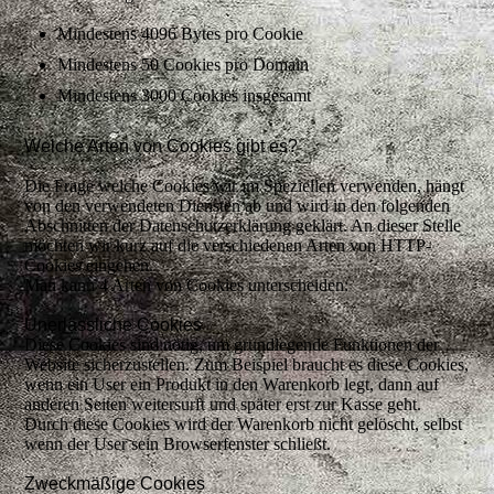
Mindestens 4096 Bytes pro Cookie
Mindestens 50 Cookies pro Domain
Mindestens 3000 Cookies insgesamt
Welche Arten von Cookies gibt es?
Die Frage welche Cookies wir im Speziellen verwenden, hängt
von den verwendeten Diensten ab und wird in den folgenden
Abschnitten der Datenschutzerklärung geklärt. An dieser Stelle
möchten wir kurz auf die verschiedenen Arten von HTTP-
Cookies eingehen.
Man kann 4 Arten von Cookies unterscheiden:
Unerlässliche Cookies
Diese Cookies sind nötig, um grundlegende Funktionen der
Website sicherzustellen. Zum Beispiel braucht es diese Cookies,
wenn ein User ein Produkt in den Warenkorb legt, dann auf
anderen Seiten weitersurft und später erst zur Kasse geht.
Durch diese Cookies wird der Warenkorb nicht gelöscht, selbst
wenn der User sein Browserfenster schließt.
Zweckmäßige Cookies