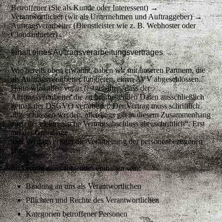
Betroffener (Sie als Kunde oder Interessent) →
Verantwortlicher (wir als Unternehmen und Auftraggeber) →
Auftragsverarbeiter (Dienstleister wie z. B. Webhoster oder
Cloudanbieter)
Inhalt eines Auftragsverarbeitungsvertrages
Wie bereits oben erwähnt, haben wir mit unseren Partnern, die
als Auftragsverarbeiter fungieren, einen AVV abgeschlossen.
Darin wird allen voran festgehalten, dass der
Auftragsverarbeiter die zu bearbeitenden Daten ausschließlich
gemäß der DSGVO verarbeitet. Der Vertrag muss schriftlich
abgeschlossen werden, allerdings gilt in diesem Zusammenhang
auch der elektronische Vertragsabschluss als „schriftlich“. Erst
auf der Grundlage
des Vertrags erfolgt die Verarbeitung der personenbezogenen
Daten.
Im Vertrag muss folgendes enthalten sein:
Bindung an uns als Verantwortlichen
Pflichten und Rechte des Verantwortlichen
Kategorien betroffener Personen