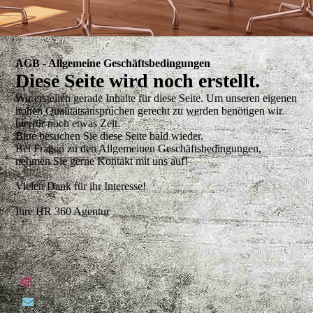
AGB - Allgemeine Geschäftsbedingungen
Diese Seite wird noch erstellt.
Wir erstellen gerade Inhalte für diese Seite. Um unseren eigenen
hohen Qualitätsansprüchen gerecht zu werden benötigen wir
hierfür noch etwas Zeit.
Bitte besuchen Sie diese Seite bald wieder.
Bei Fragen zu den Allgemeinen Geschäftsbedingungen,
nehmen Sie gerne Kontakt mit uns auf!
Vielen Dank für ihr Interesse!
Ihre HR 360 Agentur