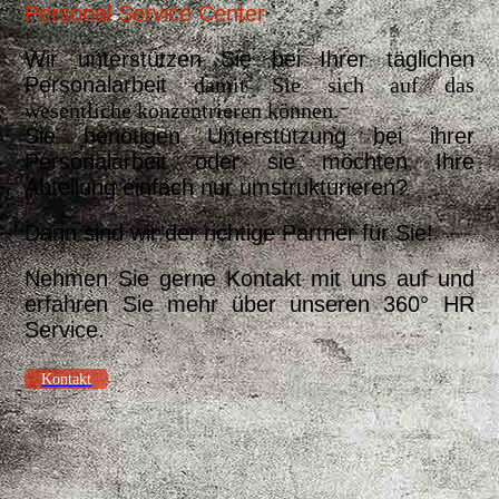
Personal Servic
e Center
Wir unterstützen Sie bei Ihrer täglichen
Personalarbeit
damit Sie sich auf das
wesentliche konzentrieren können.
Sie benötigen Unterstützung bei ihrer
Personalarbeit oder sie möchten Ihre
Abteilung einfach nur umstrukturieren?
Dann sind wir der richtige Partner für Sie!
Nehmen Sie gerne Kontakt mit uns auf und
erfahren Sie mehr über unseren 360° HR
Service.
Kontakt