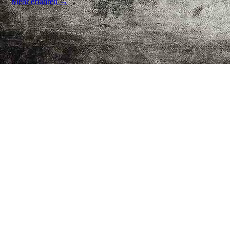
Mehr erfahren →
Sprechzeiten
(Termine außerhalb der regulären Sprechzeiten möglich)
Montags - Donnerstags 08:00 - 17:00 Uhr
Freitag 07:30 - 15:00 Uhr
Tel.: +49 (0)176 729 353 18
HR - Service 360 |
Kontakt
|
Impressum
|
Datenschutzerklärung
|
AGB |
Stand 10.11.2023