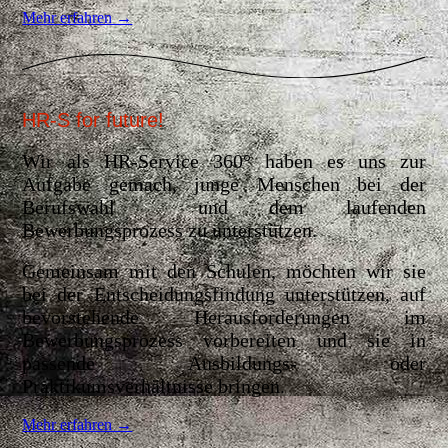
Mehr erfahren →
HR-S for f
uture!
Wir als HR-Service 360° haben es uns zur
Aufgabe gemach, junge Menschen bei der
Berufswahl und dem laufenden
Bewerbungsprozess zu unterstützen.
Gemeinsam mit den Schulen, möchten wir sie
bei der Entscheidungsfindung unterstützen, auf
bevorstehende Herausforderungen im
Bewerbungsprozess vorbereiten und sie in
passende Ausbildungs- oder
Praktikumsverhältnisse bringen.
Mehr erfahren →