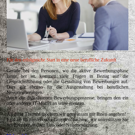
Für den erfolgreiche Start in eine neue berufliche Zukunft
Gerade bei den Personen, wo die aktive Bewerbungsphase
lange her ist, kommen viele Fragen in Bezug auf die
Gesprächsführung oder die Gestaltung von Bewerbungen auf.
Dies gilt ebenso für die Ausgestaltung bei beruflichen
Neuorientierungen.
Auch die digitalisierten Bewerbungsprozesse, bringen den ein
oder anderen IT-Muffel an seine grenzen.
All diese Themen möchten wir gemeinsam mit Ihnen angehen!
Egal ob im Einzel- oder Gruppencoaching, wir unterstützen Sie
bei Ihrer beruflichen Um- oder Neuorientierung.